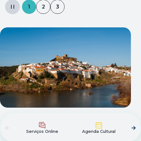
1
2
3
Abre num novo separador
Serviços Online
Agenda Cultural
B