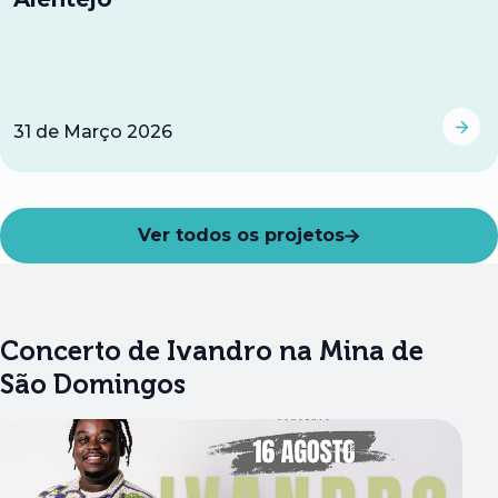
31
de
Março 2026
Ver todos os projetos
Concerto de Ivandro na Mina de
Ve
São Domingos