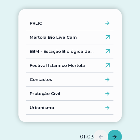
PRLIC
Participar
Mértola Bio Live Cam
Document
EBM - Estação Biológica de
Regulame
Mértola
Festival Islâmico Mértola
Editais
Contactos
Consultas
Proteção Civil
Contrataç
Concurso
Urbanismo
Apoio à A
01
-
03